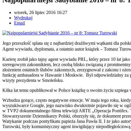
wtorek, 26 lipiec 2016 16:27
Wydrukuj
Email
Jego przeszłość splata się z najbardziej drażliwymi wątkami dla pol
Agent wywiadu, dyplomata, a ostatnio autor książek – Tomasz Turow
Karierę zrobił jako tajny agent wywiadu PRL, który przez 10 lat jak
szeregowym zakonnikiem, lecz osobą blisko związaną z prominentnymi
złożeniem ostatnich ślubów zakonnych, zrezygnował z zakonu i ożeni
funkcję ambasadora w Hawanie i Moskwie. Był odpowiedzialny za pr
wizyty prezydenta w Smoleńsku.
Kilka lat temu opublikował w Polsce książkę o swoim życiu szpiega
Wzbudza gorące, często negatywne emocje. W maju tego roku, kied
wyszukiwarce Google, jego nazwisko dwukrotnie pojawiło się w ogó
w TVP2 dokumentalnego filmu telewizji ARTE „Operacja Pontifex. 
Stowarzyszenie Dziennikarzy Polski, oburzyły się, że dokument pr
Watykanie podczas pontyfikatu papieża Jana Pawła II. I że jako aut
Turowski, były komunistyczny agent inwigilujący niepodległościową