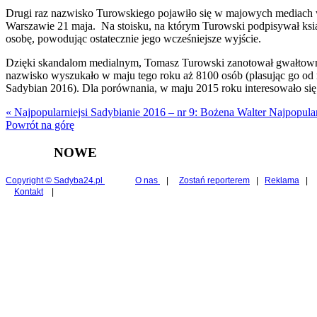
Drugi raz nazwisko Turowskiego pojawiło się w majowych mediach w
Warszawie 21 maja. Na stoisku, na którym Turowski podpisywał ksią
osobę, powodując ostatecznie jego wcześniejsze wyjście.
Dzięki skandalom medialnym, Tomasz Turowski zanotował gwałtowny
nazwisko wyszukało w maju tego roku aż 8100 osób (plasując go od r
Sadybian 2016). Dla porównania, w maju 2015 roku interesowało się
« Najpopularniejsi Sadybianie 2016 – nr 9: Bożena Walter
Najpopular
Powrót na górę
NOWE
Copyright © Sadyba24.pl
O nas
|
Zostań reporterem
|
Reklama
|
Kontakt
|