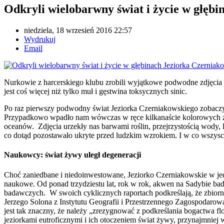
Odkryli wielobarwny świat i życie w głęb
niedziela, 18 wrzesień 2016 22:57
Wydrukuj
Email
Nurkowie z harcerskiego klubu zrobili wyjątkowe podwodne zdjęcia 
jest coś więcej niż tylko muł i gęstwina toksycznych sinic.
Po raz pierwszy podwodny świat Jeziorka Czerniakowskiego zobaczyl
Przypadkowo wpadło nam wówczas w ręce kilkanaście kolorowych zdj
oceanów. Zdjęcia urzekły nas barwami roślin, przejrzystością wody, l
co dotąd pozostawało ukryte przed ludzkim wzrokiem. I w co wszysc
Naukowcy: świat żywy uległ degeneracji
Choć zaniedbane i niedoinwestowane, Jeziorko Czerniakowskie w je
naukowe. Od ponad trzydziestu lat, rok w rok, akwen na Sadybie 
badawczych. W swoich cyklicznych raportach podkreślają, że zbio
Jerzego Solona z Instytutu Geografii i Przestrzennego Zagospodarow
jest tak znaczny, że należy „zrezygnować z podkreślania bogactwa fl
jeziorkami eutroficznymi i ich otoczeniem świat żywy, przynajmniej w 