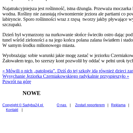
Najatrakcyjniejsza jest roślinność, istna dżungla. Przeważa moczarka ka
wodna. Rośliny nie zarastają równomiernie jeziora ale partiami co p
labiryncie. Sporo roślinności wraz z rzęsą tworzy jakby pływające wy
szczupaki.
Dzień był wymarzony na nurkowanie słońce świeciło ostro dając pod
tunel wśród zieloności a na jego końcu polana zalana światłem i stad
W samym środku milionowego miasta.
Wyobrażając sobie warunki jakie mogę zastać w jeziorku Czerniakow
Żałowałem tego, bo szerszy kont pozwolił by oddać w pełni urok ty
« Mówili o nich „patologia”. Dziś do tej szkoły idą również dzieci
Wysychanie Jeziorka Czerniakowskiego radykalnie przyspieszyło »
Powrót na górę
NOWE
Copyright © Sadyba24.pl
O nas
|
Zostań reporterem
|
Reklama
|
Kontakt
|