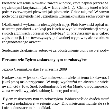
Pierwsze wrażenia Kowalski zawarł w notce, którą napisał jeszcze w
się zielonymi korytarzami jak w labiryncie (…). Ciemny tunel wśród 
połci z czerwonymi płetwami jak płomienie. Gdzie tak jest? W sa
podwodną przygodę nad Jeziorkiem Czerniakowskim zachwycony nu
Okoliczności wykonania niezwykłych zdjęć Piotr Kowalski opisał na s
naszemu portalowi – zniknął po latach w wyniku modernizacji strony.
swoich archiwach i przesłał do Sadyba24.pl. Przytaczamy ją w całośc
zapis emocji, jakie towarzyszyły podwodnej wyprawie, ale też obra
zdegradowanego akwenu.
Serdecznie dziękujemy autorowi za udostępnienie plonu swojej podwo
Płetwonurek: Byłem zaskoczony tym co zobaczyłem
Jezioro Czerniakowskie 19 września 2009
Nurkowałem w jeziorku Czerniakowskim wiele lat temu tak dawno, że 
jakaś pracą mało przyjemną. W mojej wyobraźni ten akwen nie wiele r
uwagi. Gdy Tow. Społ.-Kulturalnego Sadyba Miasto-ogród zaprosiło n
że na wszelki wypadek zabiorę kamerę pod wodę.
Byłem zaskoczony tym co zobaczyłem. Widoczność do dwóch metrów,
w części południowej w rejonie plaży. Dno miejscami muliste ale są 
i nie podnoszący mułu podkład.