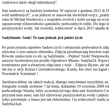
częściowo także uległ ruderalizacji”.
Inni naukowcy są bardziej konkretni. W raporcie z grudnia 2012 dr D
wód naddennych”, a na jednym ze stanowisk stwierdził wręcz „prakt
roku dr Michał Wasilewicz z zespołem zwrócił z kolei uwagę na wysok
ograniczenie różnorodności gatunków podwodnych roślin. Do tego 
przejrzystości wody. Jak twierdzi, widoczność w lipcu 2015 spadła d
Sadybianie: Szok! To tam jednak jest jakieś życie
Po przeczytaniu raportów badawczych i obejrzeniu podwodnych zdjęć,
mówimy o tym samym zbiorniku. Zdjęcia przedstawiają bowiem zupeł
Równie zaskoczeni co my są Sadybianie. - Piękne! Szok! Nieprawdopo
naszym facebookowym profilu Ogrodowe Miasto- Sadyba24. Pojawiło 
komentarzu pod wybranymi zdjęciami z sesji: - Zdjęcia śliczne, ale
nie ma w nich Jeziora Czerniakowskiego. Każdy, kto choć raz kąpał s
Przestańcie Ściemniać !
Spodziewaliśmy się takich reakcji, dlatego natychmiast ruszyliśmy n
fotografie zostały zrobione 7 lat temu, dokładnie 19 września 2009 r
podwodnego Wanda, który uczestniczył tego dnia nad Jeziorkiem Cze
przyznał nam autor, sam był zdziwiony przejrzystością wody i pięknym
tylko porośnięte, a fauna jest tak różnorodna. I ta widoczność rzęd
Sadyba24.pl.