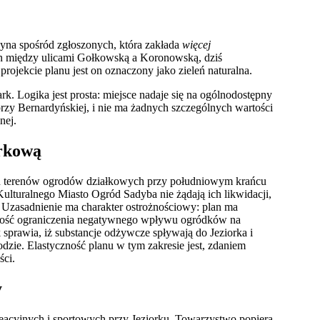
yna spośród zgłoszonych, która zakłada
więcej
en między ulicami Gołkowską a Koronowską, dziś
projekcie planu jest on oznaczony jako zieleń naturalna.
k. Logika jest prosta: miejsce nadaje się na ogólnodostępny
przy Bernardyńskiej, i nie ma żadnych szczególnych wartości
nej.
arkową
terenów ogrodów działkowych przy południowym krańcu
lturalnego Miasto Ogród Sadyba nie żądają ich likwidacji,
. Uzasadnienie ma charakter ostrożnościowy: plan ma
czność ograniczenia negatywnego wpływu ogródków na
sprawia, iż substancje odżywcze spływają do Jeziorka i
zie. Elastyczność planu w tym zakresie jest, zdaniem
ści.
y
eacyjnych i sportowych przy Jeziorku. Towarzystwo popiera