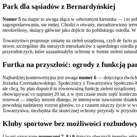
Park dla sąsiadów z Bernardyńskiej
Numer 5
na mapie to uwaga idąca w odwrotnym kierunku — i to jed
zagospodarowania, nie mniej. Chodzi o otwarty, niezadrzewiony ter
nieokreślony, służący głównie jako dojście do pobliskiego osiedla. W 
Towarzystwo proponuje zmianę na zieleń urządzoną, czyli de facto par
skwer, szczególnie dla starszych mieszkańców z sąsiedniego osiedla 
przyrodniczych, które uzasadniałyby ochronę w formie zieleni natural
Furtka na przyszłość: ogrody z funkcją p
Najbardziej kontrowersyjna jest uwaga
numer
6
— dotycząca dwóch 
Jeziorka Czerniakowskiego. Społecznicy z Towarzystwa Społeczno-Ku
ale chcą, by plan dopuścił tu równoważną funkcję zieleni urządzonej
obowiązywać co najmniej 20 lat, a w tym czasie może zajść konie
rezerwat — między innymi dlatego, że intensywne nawożenie działek 
powodują nadmierny rozrost glonów, co z czasem niszczy życie w wod
Towarzystwa, niezbędna dla skutecznej ochrony przyrody w przyszło
Kluby sportowe bez możliwości rozbudow
Uwagi oznaczone
numerami
7, 8 i 9
dotyczą obecnych terenów rekr