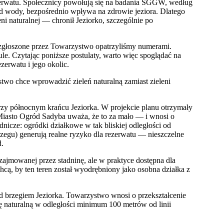
rezerwatu. Społecznicy powołują się na badania SGGW, według
od wody, bezpośrednio wpływa na zdrowie jeziora. Dlatego
ni naturalnej — chronił Jeziorko, szczególnie po
 zgłoszone przez Towarzystwo opatrzyliśmy numerami.
e. Czytając poniższe postulaty, warto więc spoglądać na
erwatu i jego okolic.
two chce wprowadzić zieleń naturalną zamiast zieleni
y północnym krańcu Jeziorka. W projekcie planu otrzymały
Miasto Ogród Sadyba uważa, że to za mało — i wnosi o
odnicze: ogródki działkowe w tak bliskiej odległości od
rzegu) generują realne ryzyko dla rezerwatu — nieszczelne
d.
 zajmowanej przez stadninę, ale w praktyce dostępna dla
cą, by ten teren został wyodrębniony jako osobna działka z
d brzegiem Jeziorka. Towarzystwo wnosi o przekształcenie
fę naturalną w odległości minimum 100 metrów od linii