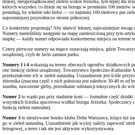
dzikiej, nieuporządkowanej zieleni wokół Jeziorka, tym lepiej dla 
których wszystko, co dzieje się na brzegu w promieniu 100 metrów 
postulują, by właśnie taki bufor — co najmniej 100-metrowy pas ziele
najcenniejszej przyrodniczo stronie północnej.
Co konkretnie proponują? Aby ułatwić lekturę, najważniejsze uwagi
Numery nanieśliśmy następnie na mapę zamieszczoną przy tym artykul
mapkę — każdy numer odpowiada konkretnemu miejscu na terenie rez
Cztery pierwsze numery na mapce oznaczają miejsca, gdzie Towarzys
urządzonej, czyli de facto zamiast parku.
Numery 1 i 4
wskazują na tereny obecnych ogrodów działkowych prz
one funkcję zieleni urządzonej. Towarzystwo Społeczno-Kulturalne 
przekształcenie ich w zieleń naturalną. Uzasadnienie jest ściśle przyr
zbiornika (znaczna część z nich położona jest zaledwie 30-40 m od b
szamba, nawożenie gleby, przenikanie substancji toksycznych do wó
Numer 2
to wąski pas przy stadninie koni — formalnie część działki
wszystkich ścieżka spacerowa wzdłuż brzegu Jeziorka. Społecznicy ch
funkcją zieleni naturalnej.
Numer 3
to nieużywane boisko klubu Delta Warszawa, leżące tuż na
go w zieleń naturalną. Uzasadnienie jak wyżej: należy zapewnić stre
brzegowej, a teren i tak nie jest aktywnie wykorzystywany.