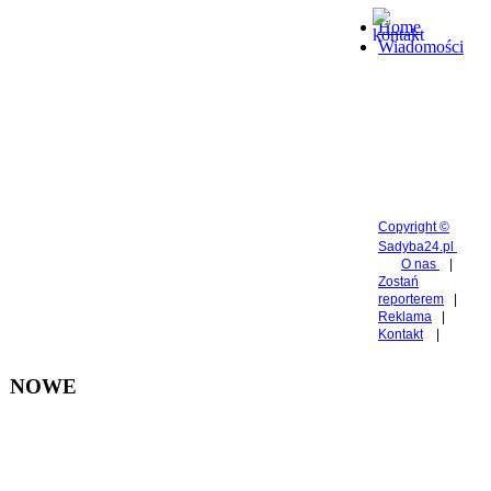
Home
Wiadomości
Copyright ©
Sadyba24.pl
O nas
|
Zostań
reporterem
|
Reklama
|
Kontakt
|
NOWE