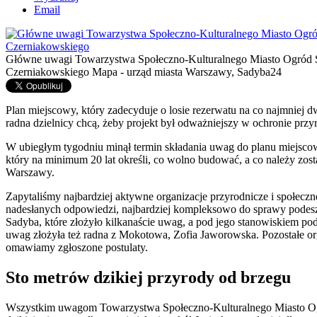
Email
Główne uwagi Towarzystwa Społeczno-Kulturalnego Miasto Ogród Sa
Czerniakowskiego
Mapa - urząd miasta Warszawy, Sadyba24
Plan miejscowy, który zadecyduje o losie rezerwatu na co najmniej d
radna dzielnicy chcą, żeby projekt był odważniejszy w ochronie przy
W ubiegłym tygodniu minął termin składania uwag do planu miejsco
który na minimum 20 lat określi, co wolno budować, a co należy zo
Warszawy.
Zapytaliśmy najbardziej aktywne organizacje przyrodnicze i społeczne
nadesłanych odpowiedzi, najbardziej kompleksowo do sprawy podes
Sadyba, które złożyło kilkanaście uwag, a pod jego stanowiskiem p
uwag złożyła też radna z Mokotowa, Zofia Jaworowska. Pozostałe org
omawiamy zgłoszone postulaty.
Sto metrów dzikiej przyrody od brzegu
Wszystkim uwagom Towarzystwa Społeczno-Kulturalnego Miasto Ogr