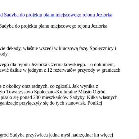
dyba do projektu planu miejscowego rejonu Jeziorka
wie dekady, właśnie wszedł w kluczową fazę. Społecznicy i
rody.
wego dla rejonu Jeziorka Czerniakowskiego. To dokument,
stawić dzikie w jednym z 12 rezerwatów przyrody w granicach
 z okolicy oraz radnych, co zgłosili. Jak wynika z
zło Towarzystwo Społeczno-Kulturalne Miasto Ogród
odpisało się ponad 230 mieszkańców Sadyby. Kilka własnych
anizacje przyłączyły się do tych stanowisk. Poniżej
ód Sadyba przyświeca jedna myśl nadrzędna: im więcej