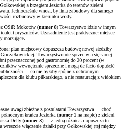
 Gołkowskiej a brzegiem Jeziorka do terenów zieleni
rwatu. Jednocześnie wnosi, by linia zabudowy dla samego
ożliwości rozbudowy w kierunku wody.
rzez OSiR Mokotów (
numer 8
) Towarzystwo idzie w innym
 toalet i pryszniców. Uzasadnienie jest praktyczne: miejsce
by morsujące.
ożona: plan miejscowy dopuszcza budowę nowej siedziby
cy Goczałkowickiej. Towarzystwo nie sprzeciwia się samej
chni przeznaczonej pod gastronomię do 20 procent (w
eczników wewnętrznie sprzeczne i mogą de facto dopuścić
 publiczności — co nie byłoby spójne z ochronnym
leczem dla klubu piłkarskiego, a nie restauracją z widokiem
łasne uwagi zbieżne z postulatami Towarzystwa — choć
y północnym krańcu Jeziorka (
numer 1
na mapie) z zieleni
iska Delty (
numer 3
) — z jedną różnicą: dopuszcza tu
ra wreszcie włączenie działki przy Gołkowskiej (tej między
.