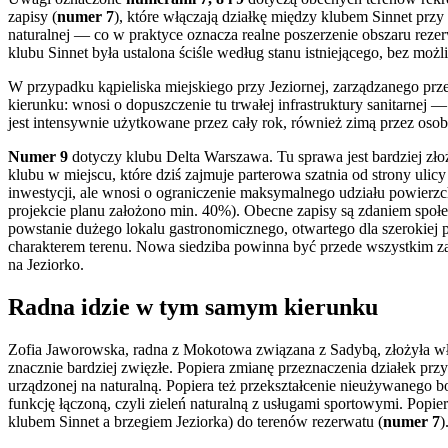
zapisy (
numer 7
), które włączają działkę między klubem Sinnet przy
naturalnej — co w praktyce oznacza realne poszerzenie obszaru reze
klubu Sinnet była ustalona ściśle według stanu istniejącego, bez m
W przypadku kąpieliska miejskiego przy Jeziornej, zarządzanego p
kierunku: wnosi o dopuszczenie tu trwałej infrastruktury sanitarnej —
jest intensywnie użytkowane przez cały rok, również zimą przez oso
Numer 9
dotyczy klubu Delta Warszawa. Tu sprawa jest bardziej zł
klubu w miejscu, które dziś zajmuje parterowa szatnia od strony uli
inwestycji, ale wnosi o ograniczenie maksymalnego udziału powierz
projekcie planu założono min. 40%). Obecne zapisy są zdaniem społ
powstanie dużego lokalu gastronomicznego, otwartego dla szerokiej
charakterem terenu. Nowa siedziba powinna być przede wszystkim zap
na Jeziorko.
Radna idzie w tym samym kierunku
Zofia Jaworowska, radna z Mokotowa związana z Sadybą, złożyła w
znacznie bardziej zwięzłe. Popiera zmianę przeznaczenia działek prz
urządzonej na naturalną. Popiera też przekształcenie nieużywanego bo
funkcję łączoną, czyli zieleń naturalną z usługami sportowymi. Popie
klubem Sinnet a brzegiem Jeziorka) do terenów rezerwatu (
numer 7
)