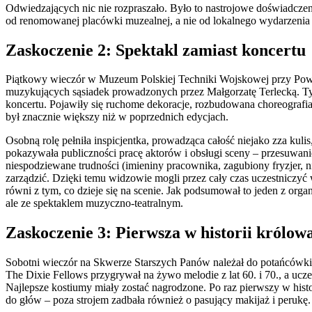
Odwiedzających nic nie rozpraszało. Było to nastrojowe doświadcz
od renomowanej placówki muzealnej, a nie od lokalnego wydarzenia 
Zaskoczenie 2: Spektakl zamiast koncertu
Piątkowy wieczór w Muzeum Polskiej Techniki Wojskowej przy Pows
muzykujących sąsiadek prowadzonych przez Małgorzatę Terlecką. T
koncertu. Pojawiły się ruchome dekoracje, rozbudowana choreografi
był znacznie większy niż w poprzednich edycjach.
Osobną rolę pełniła inspicjentka, prowadząca całość niejako zza ku
pokazywała publiczności pracę aktorów i obsługi sceny – przesuwanie
niespodziewane trudności (imieniny pracownika, zagubiony fryzjer, n
zarządzić. Dzięki temu widzowie mogli przez cały czas uczestniczyć
równi z tym, co dzieje się na scenie. Jak podsumował to jeden z org
ale ze spektaklem muzyczno-teatralnym.
Zaskoczenie 3: Pierwsza w historii królow
Sobotni wieczór na Skwerze Starszych Panów należał do potańcówki 
The Dixie Fellows przygrywał na żywo melodie z lat 60. i 70., a uczes
Najlepsze kostiumy miały zostać nagrodzone. Po raz pierwszy w histor
do głów – poza strojem zadbała również o pasujący makijaż i perukę.