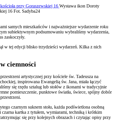
Wystawa ikon Doroty
kiej 16
Fot. Sadyba24
iłami samych mieszkańców i najważniejsze wydarzenie roku
aszym subiektywnym podsumowaniu wybraliśmy wydarzenia,
as zaskoczyły.
 w tej edycji blisko trzydzieści wydarzeń. Kilka z nich
 w ciemności
zestrzeni artystycznej przy kościele św. Tadeusza na
hockiej, inspirowana Ewangelią św. Jana, miała łączyć
iśmy się rzędu sztalug lub stołów z ikonami w tradycyjnie
ciemne pomieszczenie, punktowe światła, świece, spójny dobór
rzestrzeni.
rytego czarnym suknem stołu, każda podświetlona osobną
i czarna kartka z tytułem, wymiarami, techniką i krótkim
trzymując się przy kolejnych obrazach i czytając opisy przy