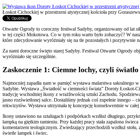
Łoskot Cichockiej w przestrzeni atystycznej kościoła przy Goraszews
Otwarte Ogrody to coroczny festiwal Sadyby, organizowany od lat s
w tej części Mokotowa. Co w tym roku warto było zobaczyć? W n
które zdecydowanie wyróżniały się na tle pozostałych i pozytywnie n
Za nami doroczne święto starej Sadyby. Festiwal Otwarte Ogrody objął
wyróżniało się szczególnie.
Zaskoczenie 1: Ciemne lochy, czyli światło
Najmocniej zapadła nam w pamięć wystawa malarstwa sakralnego w pr
Sadybie. Wystawa „Światłość w ciemności świata” Doroty Łoskot-Cic
tradycję wschodniej ikony z wrażliwością sztuki Zachodu. Spodziewal
jasno rozświetlonej salce. Dostaliśmy jednak coś zupełnie innego – 
rekwizytów. Wystawa utrzymała tę koncepcję konsekwentnie w całej p
Ikony ustawiono na sztalugach i podpórkach wzdłuż długiego, przyk
lampką na giętkim ramieniu. Przy każdej pracy stała zapalona świeca 
komentarzem teologicznym. Zwiedzający przechodzili wzdłuż stołu, za
świetle lampek i świec.