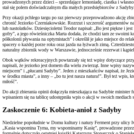
prowadzonych przez dzieci – sprzedające lemoniadę, ciastka i własno
stał się polem doświadczalnym dla małych przedsiębiorców z Sadyby
Przy okazji pchlego targu po raz pierwszy przeprowadzono akcję zbi
chronić Jeziorko Czerniakowskie. Rozrzut i szczerość argumentów na
lub nastolatków. Dziesięcioletni Teodor napisał: „Bo jest piękne i jes
gofry”, a jego rówieśniczka Marta dodała, że chodzi tam ze swoimi k
półkolonii pływania na optymistach” i określił je jako miejsce do re
spacery o każdej porze roku oraz jazda na łyżwach zimą. Czterdziesto
naturalny zbiornik wody w Warszawie, jednocześnie rezerwat i kąpiel
Obok wątków rekreacyjnych powtarzały się też wpisy dotyczące przyr
napisali, że jeziorko jest domem dla wielu zwierząt. Inne wpisy na
miejscem” i „płucami Sadyby”. Jeden z mieszkańców napisał, że Jezio
w środku miasta”, a inny – „bo tu jest nasza natura!”. Był też wpis, 
miłość”.
Do akcji zbierania opinii dołączyła mieszkająca na Sadybie minister
wpisaniem się na tablicę udostępniła wpis o akcji w swoich mediach
Zaskoczenie 6: Kobieta-anioł z Sadyby
Niedzielne popołudnie w Domu kultury i natury Ferment przy ulicy
„Kasia wspomina Tyma, my wspominamy Kasię”, prowadzone przez 
formalnie dotyczyło ostatniej książki Katarzyny Stoparczyk o Stanis