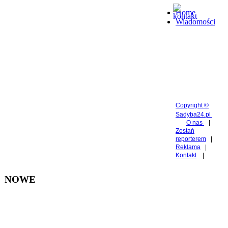
Home
Wiadomości
Copyright ©
Sadyba24.pl
O nas
|
Zostań
reporterem
|
Reklama
|
Kontakt
|
NOWE