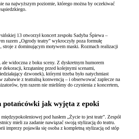
enie na najwyższym poziomie, którego można by oczekiwać
sąsiedzkiego.
ińskiej 13 otworzył koncert zespołu Sadyba Śpiewa –
ym razem „Ogrody teatry” wykroczyły poza formułę
a, stroje z dominującym motywem maski. Rozmach realizacji
lis, ale widoczna z boku sceny. Z dyskretnym humorem
 dekoracji, krzątaninę przed kolejnymi scenami,
iedziałający dzwonek), którymi trzeba było natychmiast
 w zabawie z teatralną konwencją – i obserwować zaplecze na
anizatorów, tym razem nie mieliśmy do czynienia z koncertem,
a potańcówki jak wyjęta z epoki
międzypokoleniowej pod hasłem „Życie to jest teatr”. Zespół
tnicy mieli za zadanie nawiązać swoją stylizacją do teatru.
ii imprezy pojawiła się osoba z kompletną stylizacją od stóp