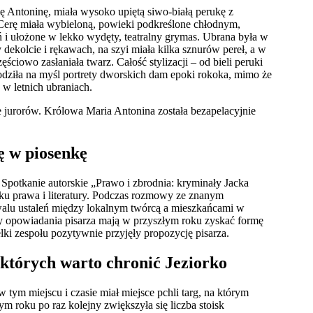
ię Antoninę, miała wysoko upiętą siwo-białą perukę z
Cerę miała wybieloną, powieki podkreślone chłodnym,
 i ułożone w lekko wydęty, teatralny grymas. Ubrana była w
dekolcie i rękawach, na szyi miała kilka sznurów pereł, a w
ciowo zasłaniała twarz. Całość stylizacji – od bieli peruki
dziła na myśl portrety dworskich dam epoki rokoka, mimo że
w letnich ubraniach.
e jurorów. Królowa Maria Antonina została bezapelacyjnie
ę w piosenkę
. Spotkanie autorskie „Prawo i zbrodnia: kryminały Jacka
ku prawa i literatury. Podczas rozmowy ze znanym
walu ustaleń między lokalnym twórcą a mieszkańcami w
y opowiadania pisarza mają w przyszłym roku zyskać formę
ki zespołu pozytywnie przyjęły propozycję pisarza.
 których warto chronić Jeziorko
tym miejscu i czasie miał miejsce pchli targ, na którym
 roku po raz kolejny zwiększyła się liczba stoisk