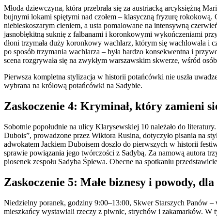
Młoda dziewczyna, która przebrała się za austriacką arcyksiężną Mar
bujnymi lokami spiętymi nad czołem – klasyczną fryzurę rokokową. 
niebieskoszarym cieniem, a usta pomalowane na intensywną czerwień
jasnobłękitną suknię z falbanami i koronkowymi wykończeniami przy 
dłoni trzymała duży koronkowy wachlarz, którym się wachlowała i częś
po sposób trzymania wachlarza – była bardzo konsekwentna i przywo
scena rozgrywała się na zwykłym warszawskim skwerze, wśród osób 
Pierwsza kompletna stylizacja w historii potańcówki nie uszła uwadz
wybrana na królową potańcówki na Sadybie.
Zaskoczenie 4: Kryminał, który zamieni si
Sobotnie popołudnie na ulicy Klarysewskiej 10 należało do literatury
Dubois”, prowadzone przez Wiktora Rusina, dotyczyło pisania na sty
adwokatem Jackiem Duboisem doszło do pierwszych w historii festi
sprawie powiązania jego twórczości z Sadybą. Za namową autora trz
piosenek zespołu Sadyba Śpiewa. Obecne na spotkaniu przedstawiciel
Zaskoczenie 5: Małe biznesy i powody, dla
Niedzielny poranek, godziny 9:00–13:00, Skwer Starszych Panów – w 
mieszkańcy wystawiali rzeczy z piwnic, strychów i zakamarków. W tym