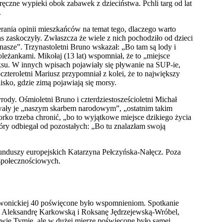
ręczne wypieki obok zabawek z dzieciństwa. Pchli targ od lat
.
erania opinii mieszkańców na temat tego, dlaczego warto
s zaskoczyły. Zwłaszcza że wiele z nich pochodziło od dzieci
t nasze”. Trzynastoletni Bruno wskazał: „Bo tam są lody i
oleżankami. Mikołaj (13 lat) wspomniał, że to „miejsce
laksu. W innych wpisach pojawiały się pływanie na SUP-ie,
czteroletni Mariusz przypomniał z kolei, że to największy
isko, gdzie zimą pojawiają się morsy.
ody. Ośmioletni Bruno i czterdziestosześcioletni Michał
zywały je „naszym skarbem narodowym”, „ostatnim takim
rko trzeba chronić, „bo to wyjątkowe miejsce dzikiego życia
który odbiegał od pozostałych: „Bo tu znalazłam swoją
 funduszy europejskich Katarzyna Pełczyńska-Nałęcz. Poza
 społecznościowych.
 Iwonickiej 40 poświęcone było wspomnieniom. Spotkanie
Aleksandrę Karkowską i Roksanę Jędrzejewską-Wróbel,
ławie Tymie, ale w dużej mierze poświęcone było samej