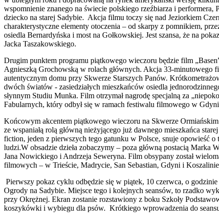
wspomnienie znanego na świecie polskiego rzeźbiarza i performera,
dziecko na starej Sadybie. Akcja filmu toczy się nad Jeziorkiem C
charakterystyczne elementy otoczenia – od skarpy z pomnikiem, prz
osiedla Bernardyńska i most na Gołkowskiej. Jest szansa, że na poka
Jacka Taszakowskiego.
Drugim punktem programu piątkowego wieczoru będzie film „Base
Agnieszką Grochowską w rolach głównych. Akcja 33-minutowego film
autentycznym domu przy Skwerze Starszych Panów. Krótkometrażowe 
dwóch światów - zasiedziałych mieszkańców osiedla jednorodzinne
słynnym Studiu Munka. Film otrzymał nagrodę specjalną za „niepo
Fabularnych, który odbył się w ramach festiwalu filmowego w Gdyn
Końcowym akcentem piątkowego wieczoru na Skwerze Ormiańskim bę
ze wspaniałą rolą główną nieżyjącego już dawnego mieszkańca star
fiction, jeden z pierwszych tego gatunku w Polsce, snuje opowieść
ludzi.W obsadzie dzieła zobaczymy – poza główną postacią Marka W
Jana Nowickiego i Andrzeja Seweryna. Film obsypany został wielo
filmowych – w Trieście, Madrycie, San Sebastian, Gdyni i Koszalinie
Pierwszy pokaz cyklu odbędzie się w piątek, 10 czerwca, o godzini
Ogrody na Sadybie. Miejsce tego i kolejnych seansów, to rzadko w
przy Okrężnej. Ekran zostanie rozstawiony z boku Szkoły Podstawowe
koszykówki i wybiegu dla psów. Krótkiego wprowadzenia do seans