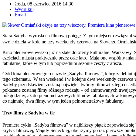
środa, 08 czerwiec 2016 14:30
Wydrukuj
Email
Stara Sadyba wyrosła na filmową potęgę. Z tym miejscem związani są
swoje dzieła w kolejne trzy weekendy czerwca na Skwerze Ormiański
Kino plenerowe weszło już na stałe do oferty kulturalnej Warszawy
częściach miasta praktycznie przez całe lato. Mają one wspólny mi
fabularne, które w tym lub poprzednim sezonie zeszły z afisza.
Cykl kina plenerowego o nazwie „Sadyba filmowa”, który zadebiutuj
tego schematu. W ten weekend i w kolejne dwa weekendy czerwca w
Sadyby przedstawieni zostaną najwięksi twórcy filmowi z tego osi
pokazane zostaną filmy różnego rodzaju – od animowanych trwających
pół godziny, aż do pełnometrażowych filmów fabularnych w kinowy
co najmniej dwa filmy, w tym jeden pełnometrażowy fabularny.
Trzy filmy z Sadybą w tle
Premiera cyklu „Sadyba filmowa” w najbliższy piątek zapowiada się
krytyk filmowej, Magdy Seneckiej, obejrzymy po raz pierwszy publi
w ubiegłym roku i dopracowaną na rynek amerykański wersję kilkuna