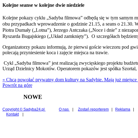
Kolejne seanse w kolejne dwie niedziele
Kolejne pokazy cyklu „Sadyba filmowa” odbędą się w tym samym mie
obu przypadkach wprowadzenie o godzinie 21.15, a seans o 21.30. W
Piotra Dumały („Lotna”), Jerzego Antczaka („Noce i dnie” z nieza
Ryszarda Bugajskiego („Układ zamknięty”). O szczegółach będziem
Organizatorzy pokazu informują, że pierwsi goście wieczoru pod gwi
polecają przyniesienie koca i zajęcie miejsca na trawie.
Cykl „Sadyba filmowa” jest realizacją zwycięskiego projektu budże
Urząd Dzielnicy Mokotów. Operatorem pokazów jest spółka Szortal,
« Chcą powołać prywatny dom kultury na Sadybie. Mają już miejsce
Powrót na górę
NOWE
Copyright © Sadyba24.pl
O nas
|
Zostań reporterem
|
Reklama
|
Kontakt
|