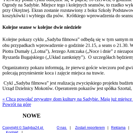
Ogrody na Sadybie. Miejsce tego i kolejnych seansów, to rzadko w
przy Okrężnej. Ekran zostanie rozstawiony z boku Szkoły Podstawowe
koszykówki i wybiegu dla psów. Krótkiego wprowadzenia do seans
Kolejne seanse w kolejne dwie niedziele
Kolejne pokazy cyklu „Sadyba filmowa” odbędą się w tym samym mie
obu przypadkach wprowadzenie o godzinie 21.15, a seans o 21.30. W
Piotra Dumały („Lotna”), Jerzego Antczaka („Noce i dnie” z nieza
Ryszarda Bugajskiego („Układ zamknięty”). O szczegółach będziem
Organizatorzy pokazu informują, że pierwsi goście wieczoru pod gwi
polecają przyniesienie koca i zajęcie miejsca na trawie.
Cykl „Sadyba filmowa” jest realizacją zwycięskiego projektu budże
Urząd Dzielnicy Mokotów. Operatorem pokazów jest spółka Szortal,
« Chcą powołać prywatny dom kultury na Sadybie. Mają już miejsce
Powrót na górę
NOWE
Copyright © Sadyba24.pl
O nas
|
Zostań reporterem
|
Reklama
|
Kontakt
|