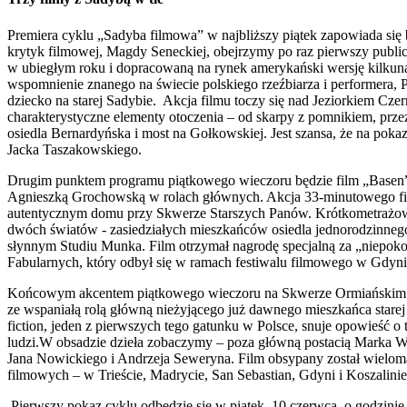
Premiera cyklu „Sadyba filmowa” w najbliższy piątek zapowiada się
krytyk filmowej, Magdy Seneckiej, obejrzymy po raz pierwszy publi
w ubiegłym roku i dopracowaną na rynek amerykański wersję kilkuna
wspomnienie znanego na świecie polskiego rzeźbiarza i performera,
dziecko na starej Sadybie. Akcja filmu toczy się nad Jeziorkiem C
charakterystyczne elementy otoczenia – od skarpy z pomnikiem, prz
osiedla Bernardyńska i most na Gołkowskiej. Jest szansa, że na poka
Jacka Taszakowskiego.
Drugim punktem programu piątkowego wieczoru będzie film „Base
Agnieszką Grochowską w rolach głównych. Akcja 33-minutowego film
autentycznym domu przy Skwerze Starszych Panów. Krótkometrażowe 
dwóch światów - zasiedziałych mieszkańców osiedla jednorodzinne
słynnym Studiu Munka. Film otrzymał nagrodę specjalną za „niepo
Fabularnych, który odbył się w ramach festiwalu filmowego w Gdyn
Końcowym akcentem piątkowego wieczoru na Skwerze Ormiańskim bę
ze wspaniałą rolą główną nieżyjącego już dawnego mieszkańca star
fiction, jeden z pierwszych tego gatunku w Polsce, snuje opowieść
ludzi.W obsadzie dzieła zobaczymy – poza główną postacią Marka W
Jana Nowickiego i Andrzeja Seweryna. Film obsypany został wielo
filmowych – w Trieście, Madrycie, San Sebastian, Gdyni i Koszalinie
Pierwszy pokaz cyklu odbędzie się w piątek, 10 czerwca, o godzini