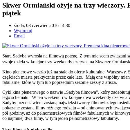
Skwer Ormiański ożyje na trzy wieczory. 
piątek
środa, 08 czerwiec 2016 14:30
Wydrukuj
Email
Stara Sadyba wyrosła na filmową potęgę. Z tym miejscem związani są
swoje dzieła w kolejne trzy weekendy czerwca na Skwerze Ormiański
Kino plenerowe weszło już na stałe do oferty kulturalnej Warszawy
częściach miasta praktycznie przez całe lato. Mają one wspólny mi
fabularne, które w tym lub poprzednim sezonie zeszły z afisza.
Cykl kina plenerowego o nazwie „Sadyba filmowa”, który zadebiutuj
tego schematu. W ten weekend i w kolejne dwa weekendy czerwca w
Sadyby przedstawieni zostaną najwięksi twórcy filmowi z tego osi
pokazane zostaną filmy różnego rodzaju – od animowanych trwających
pół godziny, aż do pełnometrażowych filmów fabularnych w kinowy
co najmniej dwa filmy, w tym jeden pełnometrażowy fabularny.
Trzy filmy z Sadybą w tle