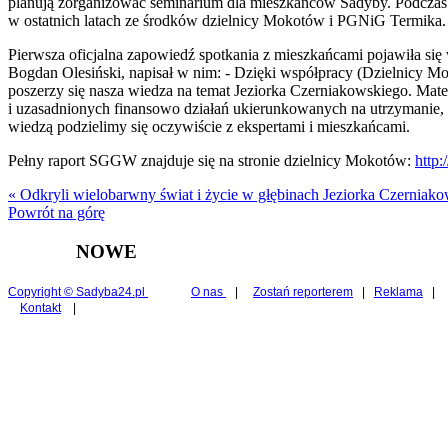
planują zorganizować seminarium dla mieszkańców Sadyby. Podczas
w ostatnich latach ze środków dzielnicy Mokotów i PGNiG Termika.
Pierwsza oficjalna zapowiedź spotkania z mieszkańcami pojawiła się
Bogdan Olesiński, napisał w nim: - Dzięki współpracy (Dzielnicy Mo
poszerzy się nasza wiedza na temat Jeziorka Czerniakowskiego. Mat
i uzasadnionych finansowo działań ukierunkowanych na utrzymanie, o
wiedzą podzielimy się oczywiście z ekspertami i mieszkańcami.
Pełny raport SGGW znajduje się na stronie dzielnicy Mokotów:
http
« Odkryli wielobarwny świat i życie w głębinach Jeziorka Czerniak
Powrót na górę
NOWE
Copyright © Sadyba24.pl
O nas
|
Zostań reporterem
|
Reklama
|
Kontakt
|