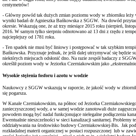
centymetrów!
- Główny powód tak dużych zmian poziomu wody w zbiorniku leży w 
wyniki badań dr Agnieszka Bańkowska z SGGW. Na dowód przytacz
okresie. Wskazują one, że aż trzy miesiące 2015 roku (sierpień, listop
2016. W samym tylko sierpniu odnotowano aż 13 dni z rzędu z tempe
najcieplejszy od 1781 roku.
- Ten spadek nie musi być liniowy i postępować w tak szybkim temp
Bańkowska. Przyznaje jednak, że jeśli dalej utrzymywać się będzie sus
niektórych miejscach odsłonić dno. Na razie zespół badaczy z SGGW
określił poziom wody w Jeziorku Czerniakowskim jako „ekstremalnie
Wysokie stężenia fosforu i azotu w wodzie
Naukowcy z SGGW wskazują w raporcie, że jakość wody w zbiorniku
się pogarsza.
W Kanale Czerniakowskim, na północ od Jeziorka Czerniakowskiego
zanieczyszczonej wody, a w samej wodzie zanotowali duże zagęszcz
powodem mogą być nadal funkcjonujące nielegalne podłączenia kanal
Ewentualnie nieszczelności w sieci kanalizacji sanitarnej. Problemy 
oddziaływania na środowisko budowy Czerniakowskiej-Bis. Jak pod
rozkładalnej materii organicznej w postaci rozpuszczonej lub w zawie