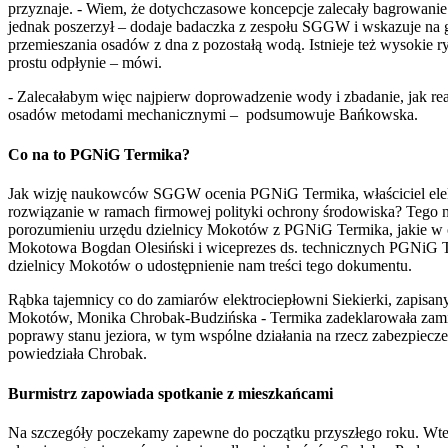
przyznaje. - Wiem, że dotychczasowe koncepcje zalecały bagrowanie 
jednak poszerzył – dodaje badaczka z zespołu SGGW i wskazuje na g
przemieszania osadów z dna z pozostałą wodą. Istnieje też wysokie r
prostu odpłynie – mówi.
- Zalecałabym więc najpierw doprowadzenie wody i zbadanie, jak reag
osadów metodami mechanicznymi – podsumowuje Bańkowska.
Co na to PGNiG Termika?
Jak wizję naukowców SGGW ocenia PGNiG Termika, właściciel elekt
rozwiązanie w ramach firmowej polityki ochrony środowiska? Tego 
porozumieniu urzędu dzielnicy Mokotów z PGNiG Termika, jakie w os
Mokotowa Bogdan Olesiński i wiceprezes ds. technicznych PGNiG T
dzielnicy Mokotów o udostępnienie nam treści tego dokumentu.
Rąbka tajemnicy co do zamiarów elektrociepłowni Siekierki, zapisan
Mokotów, Monika Chrobak-Budzińska - Termika zadeklarowała zamiar 
poprawy stanu jeziora, w tym wspólne działania na rzecz zabezpiecze
powiedziała Chrobak.
Burmistrz zapowiada spotkanie z mieszkańcami
Na szczegóły poczekamy zapewne do początku przyszłego roku. W