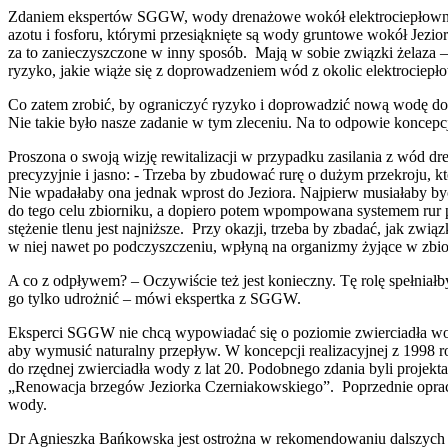
Zdaniem ekspertów SGGW, wody drenażowe wokół elektrociepłowni 
azotu i fosforu, którymi przesiąknięte są wody gruntowe wokół Jezi
za to zanieczyszczone w inny sposób. Mają w sobie związki żelaza
ryzyko, jakie wiąże się z doprowadzeniem wód z okolic elektrociepł
Co zatem zrobić, by ograniczyć ryzyko i doprowadzić nową wodę do 
Nie takie było nasze zadanie w tym zleceniu. Na to odpowie koncepcj
Proszona o swoją wizję rewitalizacji w przypadku zasilania z wód 
precyzyjnie i jasno: - Trzeba by zbudować rurę o dużym przekroju, 
Nie wpadałaby ona jednak wprost do Jeziora. Najpierw musiałaby b
do tego celu zbiorniku, a dopiero potem wpompowana systemem rur p
stężenie tlenu jest najniższe. Przy okazji, trzeba by zbadać, jak zwi
w niej nawet po podczyszczeniu, wpłyną na organizmy żyjące w zbio
A co z odpływem? – Oczywiście też jest konieczny. Tę rolę spełniałb
go tylko udrożnić – mówi ekspertka z SGGW.
Eksperci SGGW nie chcą wypowiadać się o poziomie zwierciadła wod
aby wymusić naturalny przepływ. W koncepcji realizacyjnej z 1998 
do rzędnej zwierciadła wody z lat 20. Podobnego zdania byli projekt
„Renowacja brzegów Jeziorka Czerniakowskiego”. Poprzednie oprac
wody.
Dr Agnieszka Bańkowska jest ostrożna w rekomendowaniu dalszych d