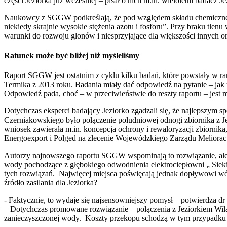
części Jeziorka już wcześniej – pisał o nich m.in. wieloletni badacz J
Naukowcy z SGGW podkreślają, że pod względem składu chemiczneg
niekiedy skrajnie wysokie stężenia azotu i fosforu”. Przy braku tle
warunki do rozwoju glonów i niesprzyjające dla większości innych
Ratunek może być bliżej niż myśleliśmy
Raport SGGW jest ostatnim z cyklu kilku badań, które powstały w
Termika z 2013 roku. Badania miały dać odpowiedź na pytanie – jak
Odpowiedź pada, choć – w przeciwieństwie do reszty raportu – jest 
Dotychczas eksperci badający Jeziorko zgadzali się, że najlepszym
Czerniakowskiego było połączenie południowej odnogi zbiornika z 
wniosek zawierała m.in. koncepcja ochrony i rewaloryzacji zbiornik
Energoexport i Polged na zlecenie Wojewódzkiego Zarządu Meliora
Autorzy najnowszego raportu SGGW wspominają to rozwiązanie, ale 
wody pochodzące z głębokiego odwodnienia elektrociepłowni „ Sieki
tych rozwiązań. Najwięcej miejsca poświęcają jednak dopływowi wód
źródło zasilania dla Jeziorka?
- Faktycznie, to wydaje się najsensowniejszy pomysł – potwierdza
– Dotychczas promowane rozwiązanie – połączenia z Jeziorkiem Wi
zanieczyszczonej wody. Koszty przekopu schodzą w tym przypadku n