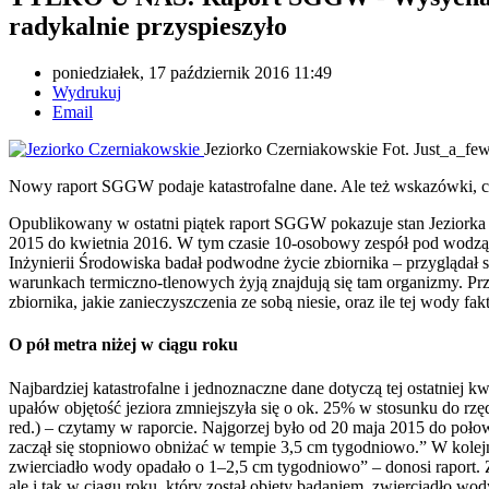
radykalnie przyspieszyło
poniedziałek, 17 październik 2016 11:49
Wydrukuj
Email
Jeziorko Czerniakowskie
Fot. Just_a_fe
Nowy raport SGGW podaje katastrofalne dane. Ale też wskazówki, co
Opublikowany w ostatni piątek raport SGGW pokazuje stan Jeziorka 
2015 do kwietnia 2016. W tym czasie 10-osobowy zespół pod wodzą
Inżynierii Środowiska badał podwodne życie zbiornika – przyglądał s
warunkach termiczno-tlenowych żyją znajdują się tam organizmy. P
zbiornika, jakie zanieczyszczenia ze sobą niesie, oraz ile tej wody fakt
O pół metra niżej w ciągu roku
Najbardziej katastrofalne i jednoznaczne dane dotyczą tej ostatniej k
upałów objętość jeziora zmniejszyła się o ok. 25% w stosunku do rz
red.) – czytamy w raporcie. Najgorzej było od 20 maja 2015 do poł
zaczął się stopniowo obniżać w tempie 3,5 cm tygodniowo.” W kolejn
zwierciadło wody opadało o 1–2,5 cm tygodniowo” – donosi raport. Zi
ale i tak w ciągu roku, który został objęty badaniem, zwierciadło 