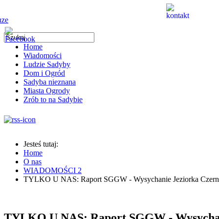
Home
Wiadomości
Ludzie Sadyby
Dom i Ogród
Sadyba nieznana
Miasta Ogrody
Zrób to na Sadybie
Jesteś tutaj:
Home
O nas
WIADOMOŚCI 2
TYLKO U NAS: Raport SGGW - Wysychanie Jeziorka Czerniak
TYLKO U NAS: Raport SGGW - Wysychani