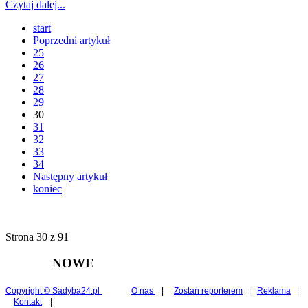
Czytaj dalej...
start
Poprzedni artykuł
25
26
27
28
29
30
31
32
33
34
Następny artykuł
koniec
Strona 30 z 91
NOWE
Copyright © Sadyba24.pl
O nas
|
Zostań reporterem
|
Reklama
|
Kontakt
|