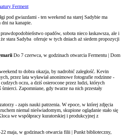
łgi pod gwiazdami - ten weekend na starej Sadybie ma
 dni na kanapie.
 prawdopodobieństwo opadów, sobota nieco łaskawsza, ale i
, że stara Sadyba oferuje w tych dniach aż siedem propozycji
emarii
Do 7 czerwca, w godzinach otwarcia Fermentu | Dom
ten weekend to dobra okazja, by nadrobić zaległość. Kevin
ych, przez lata wyławiał anonimowe fotografie rodzinne -
 cudzych oczu, a dziś osierocone przez ludzi, których
śmierci. Zapomniane, gdy twarze na nich przestały
atorzy - zapis nauki patrzenia. W epoce, w której zdjęcia
 odruchem niemal nieświadomym, skupione oglądanie stało się
ca we współpracy kuratorskiej i produkcyjnej z
22 maja, w godzinach otwarcia filii | Punkt biblioteczny,