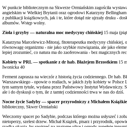
W punkcie bibliotecznym na Skwerze Ormiańskim zagościła wystawa
angielskim w Wielkiej Brytanii oraz ogrodowi Katarzyny Bellingham
z publikacji książkowych, jak i te, które dotąd nie ujrzały druku - do
albumów. Wstęp wolny.
Zioła i grzyby — naturalna moc medycyny chińskiej
15 maja (pią
Katarzyna Marcelewicz-Mitoraj, fitoterapeutka medycyny chińskiej, o
równowagę organizmu - nie jako szybkie rozwiązania, ale jako element
lepiej zrozumieć, co natura ma do zaoferowania - bez magicznych rece
Kobiety w PRL — spotkanie z dr hab. Błażejem Brzostkiem
15 ma
Iwonicka 40
Ferment zaprasza na wieczór z historią życia codziennego. Dr hab. B
Warszawskiego - opowie o realiach, w jakich żyły kobiety w Polsce
tym samym tytule, wydana przez Państwowy Instytut Wydawniczy. Spotk
ale i do dyskusji o tym, ile z tamtej codzienności trwa w nas do dziś.
Nocne życie Sadyby — spacer przyrodniczy z Michałem Książki
biblioteczny, Skwer Ormiański
Wieczorny spacer po Sadybie, podczas którego można usłyszeć i zoba
nietoperzy, szelest drzew. Michał Książek, pisarz i przyrodnik, opo
rzadka okazja, by spojrzeć na znajome ulice i ogrody zupełnie innym