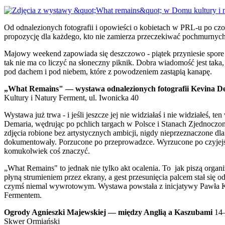
Od odnalezionych fotografii i opowieści o kobietach w PRL-u po czo
propozycję dla każdego, kto nie zamierza przeczekiwać pochmurnych
Majowy weekend zapowiada się deszczowo - piątek przyniesie spore
tak nie ma co liczyć na słoneczny piknik. Dobra wiadomość jest taka
pod dachem i pod niebem, które z powodzeniem zastąpią kanapę.
„What Remains" — wystawa odnalezionych fotografii Kevina D
Kultury i Natury Ferment, ul. Iwonicka 40
Wystawa już trwa - i jeśli jeszcze jej nie widziałaś i nie widziałeś, 
Demaria, wędrując po pchlich targach w Polsce i Stanach Zjednoczon
zdjęcia robione bez artystycznych ambicji, nigdy nieprzeznaczone dla
dokumentowały. Porzucone po przeprowadzce. Wyrzucone po czyjejś 
komukolwiek coś znaczyć.
„What Remains" to jednak nie tylko akt ocalenia. To jak piszą organiz
płyną strumieniem przez ekrany, a gest przesunięcia palcem stał się
czymś niemal wywrotowym. Wystawa powstała z inicjatywy Pawła Klo
Fermentem.
Ogrody Agnieszki Majewskiej — między Anglią a Kaszubami
14–
Skwer Ormiański