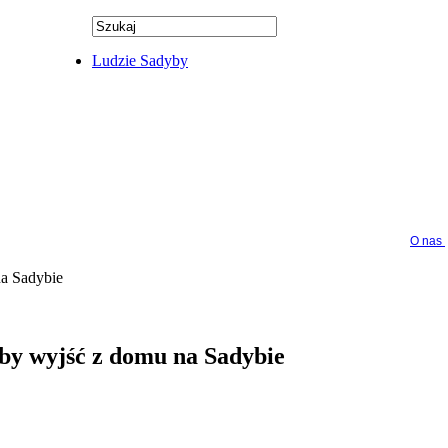
Ludzie Sadyby
O nas
na Sadybie
eby wyjść z domu na Sadybie