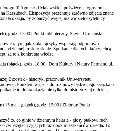
 fotografii Agnieszki Majewskiej, poświęcona ogrodom
 na Kaszubach. Ekspozycja prezentuje zarówno zdjęcia znane
skonała okazja, by zobaczyć więcej niż widzieli czytelnicy
tek), godz. 17:00 | Punkt biblioteczny, Skwer Ormiański
powie o tym, jak zioła i grzyby wspierają odporność i
 codziennej troski o siebie. Spotkanie dla tych, którzy chcą
pt, za to z konkretną wiedzą.
ja (piątek), godz. 18:00 | Dom Kultury i Natury Ferment, ul.
łażej Brzostek - historyk, pracownik Uniwersytetu
 Ludowej. Punktem wyjścia do rozmowy będzie jego książka o
anie to dobra okazja nie tylko do historycznej refleksji,
em
15 maja (piątek), godz. 19:00 | Zbiórka: Punkt
czyć to, co ginie w dziennym hałasie - głosy ptaków, ruch
wie o zwierzętach żyjących tuż obok mieszkańców osiedla. To
i oczami - a właściwie uszami. Uwaga: spacer zaczyna się